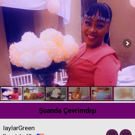
Şuanda Çevrimdışı
laylarGreen