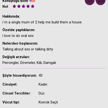
Konuştuğu diller
Not
Hakkımda:
i`m a single mum of 2 help me build them a house
Özelde yaptıklarım:
i love to do oral sex
Nelerden hoşlanırım:
Talking about sex or talking dirty
Değişik arzuları:
Piercingler, Dövmeler, Kıllı, Damgalı
Şöyle hissediyorum:
43
Cinsiyet:
Kadın
Cinsel Tercihler:
Düz
Vücut tipi:
Kıvırcık Saçlı